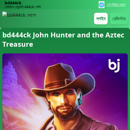
bd444ck
🌐
দেশ নির্বাচন করুন
মোবাইল-ফ্রেন্ডলি 444ck গেমিং
লগইন
রেজিস্টার
bd444ck John Hunter and the Aztec
Treasure