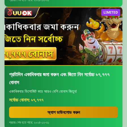
LIMITED
প্রতিদিন একাধিকবার জমা করুন এবং জিতে নিন সর্বোচ্চ ৳৭,৭৭৭
বোনাস
একাধিকবার ডিপোজিট করে আরও বেশি বোনাস জিতুন!
সর্বোচ্চ বোনাস: ৳৭,৭৭৭
অ্যাপ ডাউনলোড করুন
প্রচার শেষ হতে পারে: ২০২৪-১২-৩১