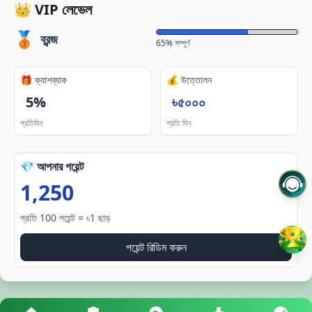
👑 VIP লেভেল
🥉
ব্রন্জ
65% সম্পূর্ণ
🎁 ক্যাশব্যাক
💰 উত্তোলন
5%
৳৫০০০
প্রতিদিন
প্রতি দিন
💎 আপনার পয়েন্ট
1,250
প্রতি 100 পয়েন্ট = ৳1 ছাড়
পয়েন্ট রিডিম করুন