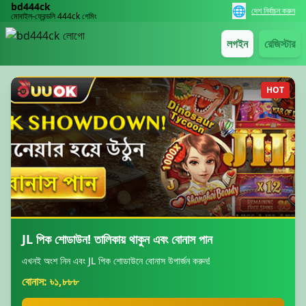
bd444ck
🌐
দেশ নির্বাচন করুন
মোবাইল-ফ্রেন্ডলি 444ck গেমিং
লগইন
রেজিস্টার
HOT
JL পিক শোডাউন! তালিকায় থাকুন এবং বোনাস পান
এখনই অংশ নিন এবং JL পিক শোডাউনে বোনাস উপার্জন করুন!
বোনাস: ৳১,৮৮৮