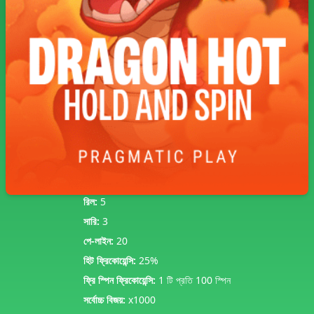
রিল:
5
সারি:
3
পে-লাইন:
20
হিট ফ্রিকোয়েন্সি:
25%
ফ্রি স্পিন ফ্রিকোয়েন্সি:
1 টি প্রতি 100 স্পিন
সর্বোচ্চ বিজয়:
x1000