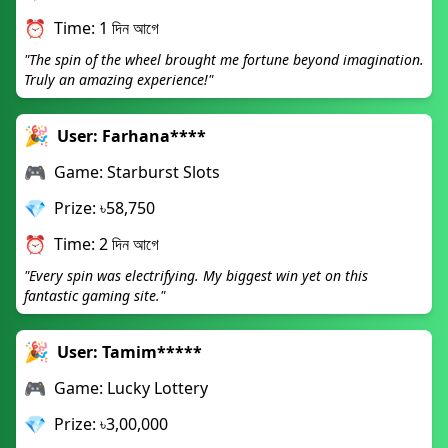
⏰
Time: 1 দিন আগে
"The spin of the wheel brought me fortune beyond imagination.
Truly an amazing experience!"
🎉
User: Farhana****
🎮
Game: Starburst Slots
💎
Prize: ৳58,750
⏰
Time: 2 দিন আগে
"Every spin was electrifying. My biggest win yet on this
fantastic gaming site."
🎉
User: Tamim*****
🎮
Game: Lucky Lottery
💎
Prize: ৳3,00,000