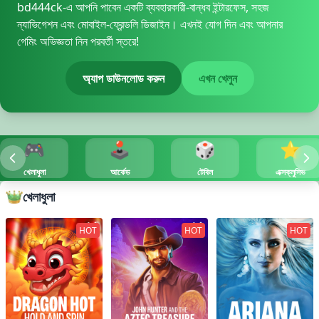
bd444ck-এ আপনি পাবেন একটি ব্যবহারকারী-বান্ধব ইন্টারফেস, সহজ
29/06/2026 বেপ*** জ্যাকপট জিতেছেন 110,000 BDT 🎰
ন্যাভিগেশন এবং মোবাইল-ফ্রেন্ডলি ডিজাইন। এখনই যোগ দিন এবং আপনার
29/06/2026 পালর*** উত্তোলন সফল 6,400 BDT 💸
গেমিং অভিজ্ঞতা নিন পরবর্তী স্তরে!
29/06/2026 রশ*** জিতেছেন 22,500 BDT 🏆
29/06/2026 হকই*** রিবেট পেয়েছেন 400 BDT 🔄
অ্যাপ ডাউনলোড করুন
এখন খেলুন
29/06/2026 দাস*** রিবেট পেয়েছেন 1,500 BDT 🔄
29/06/2026 সবু*** জিতেছেন 33,500 BDT 🏆
29/06/2026 সবুজ*** জিতেছেন 32,000 BDT 💰
29/06/2026 গা*** রিবেট পেয়েছেন 950 BDT 💵
🎮
🕹️
🎲
⭐
29/06/2026 মাহ*** জিতেছেন 36,000 BDT 🏆
29/06/2026 প্*** রিবেট পেয়েছেন 1,450 BDT 🎊
খেলাধুলা
আর্কেড
টেবিল
এক্সক্লুসিভ
29/06/2026 দত্তআ*** রিবেট পেয়েছেন 900 BDT 🎊
খেলাধুলা
29/06/2026 করি*** উত্তোলন সফল 10,800 BDT 🏦
29/06/2026 বারী*** জ্যাকপট জিতেছেন 30,000 BDT 💥
HOT
HOT
HOT
29/06/2026 সেনর*** জিতেছেন 13,500 BDT 💰
29/06/2026 প্র*** জিতেছেন 8,500 BDT 🏆
29/06/2026 প্রা*** বোনাস পেয়েছেন 2,300 BDT ✨
29/06/2026 নস্*** বোনাস পেয়েছেন 300 BDT 🎁
29/06/2026 মাল*** জ্যাকপট জিতেছেন 120,000 BDT 🚀