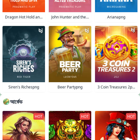
Dragon Hot Hold and Spinpng
John Hunter and the Aztec Treasurepng
Arianapng
Siren's Richespng
Beer Partypng
3 Coin Treasures 2png
আর্কেড
HOT
HOT
HOT