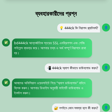
ব্যবহারকারীদের প্রশ্ন
👤
💡 444ck কি নিরাপদ প্ল্যাটফর্ম?
✅
bd444ck আন্তর্জাতিক স্তরের SSL এনক্রিপশন এবং গেমিং
লাইসেন্স ব্যবহার করে। আপনার তথ্য ও অর্থ সম্পূর্ণ নিরাপদে রাখা
হয়।
👤
📲 444ck অ্যাপ কীভাবে ডাউনলোড করব?
✅
আমাদের অফিসিয়াল ওয়েবসাইটে গিয়ে “অ্যাপ ডাউনলোড” বাটনে
ক্লিক করুন। আপনার ডিভাইস অনুযায়ী ফাইলটি ডাউনলোড ও
ইনস্টল করুন।
👤
🔐 লগইনে কোন সমস্যা হলে কী করব?