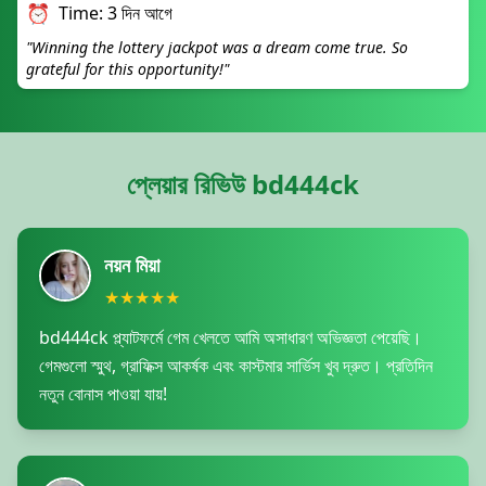
⏰
Time: 3 দিন আগে
"Winning the lottery jackpot was a dream come true. So
grateful for this opportunity!"
প্লেয়ার রিভিউ bd444ck
নয়ন মিয়া
★★★★★
bd444ck প্ল্যাটফর্মে গেম খেলতে আমি অসাধারণ অভিজ্ঞতা পেয়েছি।
গেমগুলো স্মুথ, গ্রাফিক্স আকর্ষক এবং কাস্টমার সার্ভিস খুব দ্রুত। প্রতিদিন
নতুন বোনাস পাওয়া যায়!