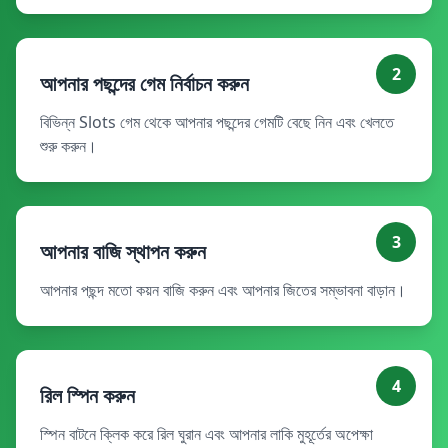
2
আপনার পছন্দের গেম নির্বাচন করুন
বিভিন্ন Slots গেম থেকে আপনার পছন্দের গেমটি বেছে নিন এবং খেলতে
শুরু করুন।
3
আপনার বাজি স্থাপন করুন
আপনার পছন্দ মতো কয়ন বাজি করুন এবং আপনার জিতের সম্ভাবনা বাড়ান।
4
রিল স্পিন করুন
স্পিন বাটনে ক্লিক করে রিল ঘুরান এবং আপনার লাকি মুহূর্তের অপেক্ষা