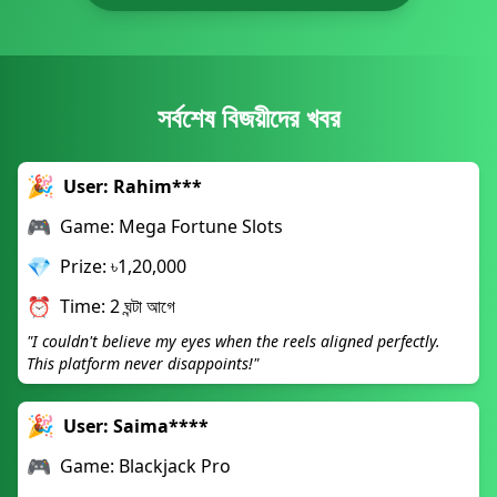
সর্বশেষ বিজয়ীদের খবর
🎉
User: Rahim***
🎮
Game: Mega Fortune Slots
💎
Prize: ৳1,20,000
⏰
Time: 2 ঘন্টা আগে
"I couldn't believe my eyes when the reels aligned perfectly.
This platform never disappoints!"
🎉
User: Saima****
🎮
Game: Blackjack Pro