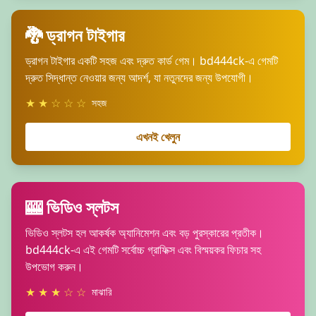
🐉 ড্রাগন টাইগার
ড্রাগন টাইগার একটি সহজ এবং দ্রুত কার্ড গেম। bd444ck-এ গেমটি
দ্রুত সিদ্ধান্ত নেওয়ার জন্য আদর্শ, যা নতুনদের জন্য উপযোগী।
★ ★ ☆ ☆ ☆
সহজ
এখনই খেলুন
🎰 ভিডিও স্লটস
ভিডিও স্লটস হল আকর্ষক অ্যানিমেশন এবং বড় পুরস্কারের প্রতীক।
bd444ck-এ এই গেমটি সর্বোচ্চ গ্রাফিক্স এবং বিস্ময়কর ফিচার সহ
উপভোগ করুন।
★ ★ ★ ☆ ☆
মাঝারি