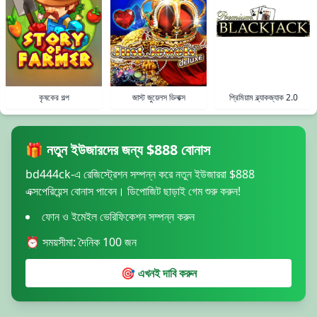
কৃষকের গল্প
জাস্ট জুয়েলস ডিলাক্স
প্রিমিয়াম ব্ল্যাকজ্যাক 2.0
🎁 নতুন ইউজারদের জন্য $888 বোনাস
bd444ck-এ রেজিস্ট্রেশন সম্পন্ন করে নতুন ইউজাররা $888
এক্সপেরিয়েন্স বোনাস পাবেন। ডিপোজিট ছাড়াই গেম শুরু করুন!
ফোন ও ইমেইল ভেরিফিকেশন সম্পন্ন করুন
⏰ সময়সীমা: দৈনিক 100 জন
🎯 এখনই দাবি করুন